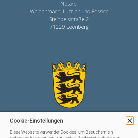
Notare
Weidenmann, Luithlen und Fessler
Steinbeisstraße 2
71229 Leonberg
Cookie-Einstellungen
Diese Webseite verwendet Cookies, um Besuchern ein
Telefon: +49 7152 381140